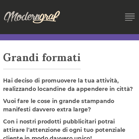
Moderngraf.
Stampa & grafica
Grandi formati
HOME
MODERNGRAF
Hai deciso di promuovere la tua attività,
CONTATTI
realizzando locandine da appendere in città?
Vuoi fare le cose in grande stampando
manifesti davvero extra large?
PICCOLI FORMATI
Con i nostri prodotti pubblicitari potrai
GRANDI FORMATI
attirare l'attenzione di ogni tuo potenziale
cliente in modo davvero unico!